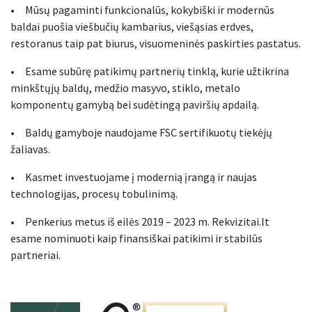
• Mūsų pagaminti funkcionalūs, kokybiški ir modernūs
baldai puošia viešbučių kambarius, viešąsias erdves,
restoranus taip pat biurus, visuomeninės paskirties pastatus.
• Esame subūrę patikimų partnerių tinklą, kurie užtikrina
minkštųjų baldų, medžio masyvo, stiklo, metalo
komponentų gamybą bei sudėtingą paviršių apdailą.
• Baldų gamyboje naudojame FSC sertifikuotų tiekėjų
žaliavas.
• Kasmet investuojame į modernią įrangą ir naujas
technologijas, procesų tobulinimą.
• Penkerius metus iš eilės 2019 – 2023 m. Rekvizitai.lt
esame nominuoti kaip finansiškai patikimi ir stabilūs
partneriai.