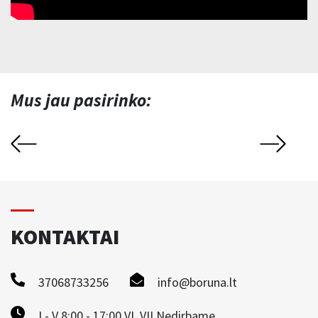
Mus jau pasirinko:
KONTAKTAI
37068733256
info@boruna.lt
I - V 8:00 - 17:00 VI, VII Nedirbame